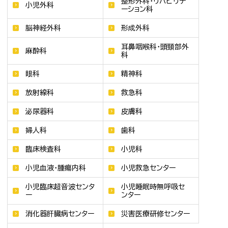
整形外科・リハビリテ
小児外科
ーション科
脳神経外科
形成外科
耳鼻咽喉科・頭頸部外
麻酔科
科
眼科
精神科
放射線科
救急科
泌尿器科
皮膚科
婦人科
歯科
臨床検査科
小児科
小児血液・腫瘍内科
小児救急センター
小児臨床超音波センタ
小児睡眠時無呼吸セ
ー
ンター
消化器肝臓病センター
災害医療研修センター