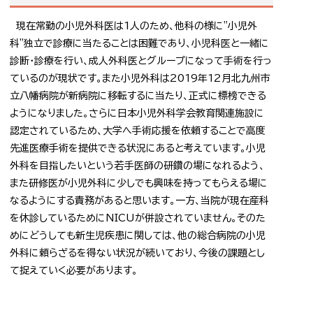
現在常勤の小児外科医は1人のため、他科の様に"小児外
科"独立で診療に当たることは困難であり、小児科医と一緒に
診断・診療を行い、成人外科医とグループになって手術を行っ
ているのが現状です。また小児外科は2019年12月北九州市
立八幡病院が新病院に移転するに当たり、正式に標榜できる
ようになりました。さらに日本小児外科学会教育関連施設に
認定されているため、大学へ手術応援を依頼することで高度
先進医療手術を提供できる状況にあると考えています。小児
外科を目指したいという若手医師の研鑽の場になれるよう、
また研修医が小児外科に少しでも興味を持ってもらえる場に
なるようにする責務があると思います。一方、当院が現在産科
を休診しているためにNICUが併設されていません。そのた
めにどうしても新生児疾患に関しては、他の総合病院の小児
外科に頼らざるを得ない状況が続いており、今後の課題とし
て捉えていく必要があります。