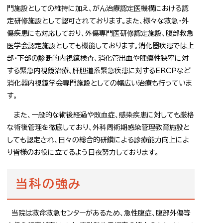
門施設としての維持に加え、がん治療認定医機構における認
定研修施設として認可されております。また、様々な救急・外
傷疾患にも対応しており、外傷専門医研修認定施設、腹部救急
医学会認定施設としても機能しております。消化器疾患では上
部・下部の診断的内視鏡検査、消化管出血や腫瘍性狭窄に対
する緊急内視鏡治療、肝胆道系緊急疾患に対するERCPなど
消化器内視鏡学会専門施設としての幅広い治療も行っていま
す。
また、一般的な術後経過や敗血症、感染疾患に対しても厳格
な術後管理を徹底しており、外科周術期感染管理教育施設と
しても認定され、日々の総合的研鑽による診療能力向上によ
り皆様のお役に立てるよう日夜努力しております。
当科の強み
当院は救命救急センターがあるため、急性腹症、腹部外傷等