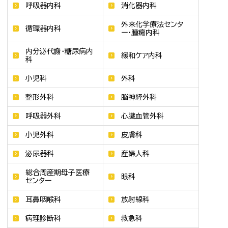
呼吸器内科
消化器内科
外来化学療法センタ
循環器内科
ー・腫瘍内科
内分泌代謝・糖尿病内
緩和ケア内科
科
小児科
外科
整形外科
脳神経外科
呼吸器外科
心臓血管外科
小児外科
皮膚科
泌尿器科
産婦人科
総合周産期母子医療
眼科
センター
耳鼻咽喉科
放射線科
病理診断科
救急科