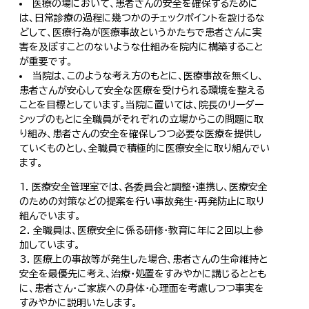
医療の場において、患者さんの安全を確保するために
は、日常診療の過程に幾つかのチェックポイントを設けるな
どして、医療行為が医療事故というかたちで患者さんに実
害を及ぼすことのないような仕組みを院内に構築すること
が重要です。
当院は、このような考え方のもとに、医療事故を無くし、
患者さんが安心して安全な医療を受けられる環境を整える
ことを目標としています。当院に置いては、院長のリーダー
シップのもとに全職員がそれぞれの立場からこの問題に取
り組み、患者さんの安全を確保しつつ必要な医療を提供し
ていくものとし、全職員で積極的に医療安全に取り組んでい
ます。
医療安全管理室では、各委員会と調整・連携し、医療安全
のための対策などの提案を行い事故発生・再発防止に取り
組んでいます。
全職員は、医療安全に係る研修・教育に年に２回以上参
加しています。
医療上の事故等が発生した場合、患者さんの生命維持と
安全を最優先に考え、治療・処置をすみやかに講じるととも
に、患者さん・ご家族への身体・心理面を考慮しつつ事実を
すみやかに説明いたします。