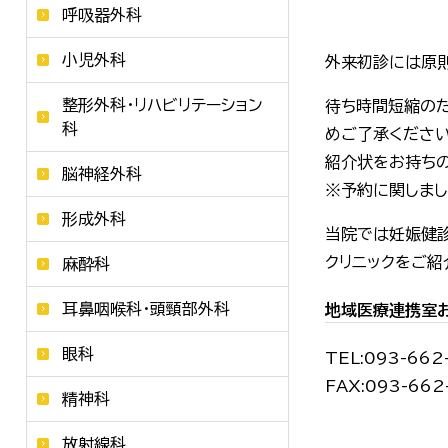
呼吸器外科
小児外科
外来初診には原
整形外科・リハビリテーション
待ち時間短縮のた
科
めご了承ください
紹介状をお持ちの
脳神経外科
※予約に関しまし
形成外科
当院では妊娠健
クリニックをご紹
麻酔科
耳鼻咽喉科・頭頸部外科
地域医療連携室
眼科
TEL:093-662
FAX:093-662
精神科
放射線科