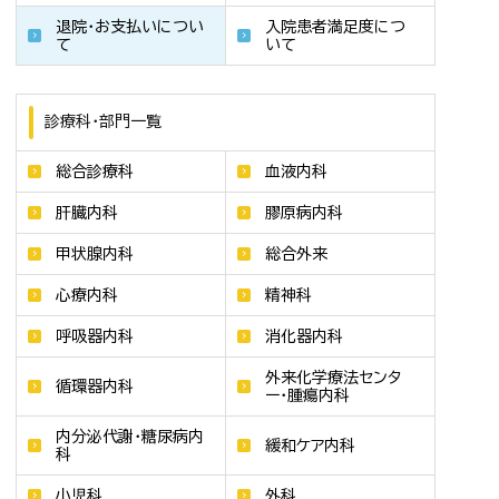
退院・お支払いについ
入院患者満足度につ
て
いて
診療科・部門一覧
総合診療科
血液内科
肝臓内科
膠原病内科
甲状腺内科
総合外来
心療内科
精神科
呼吸器内科
消化器内科
外来化学療法センタ
循環器内科
ー・腫瘍内科
内分泌代謝・糖尿病内
緩和ケア内科
科
小児科
外科