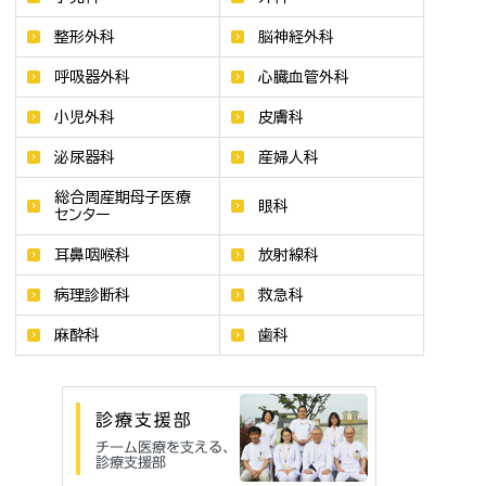
整形外科
脳神経外科
呼吸器外科
心臓血管外科
小児外科
皮膚科
泌尿器科
産婦人科
総合周産期母子医療
眼科
センター
耳鼻咽喉科
放射線科
病理診断科
救急科
麻酔科
歯科