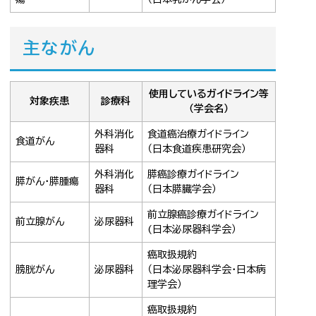
主ながん
使用しているガイドライン等
対象疾患
診療科
（学会名）
外科消化
食道癌治療ガイドライン
食道がん
器科
（日本食道疾患研究会）
外科消化
膵癌診療ガイドライン
膵がん・膵腫瘍
器科
（日本膵臓学会）
前立腺癌診療ガイドライン
前立腺がん
泌尿器科
(日本泌尿器科学会）
癌取扱規約
膀胱がん
泌尿器科
（日本泌尿器科学会・日本病
理学会）
癌取扱規約