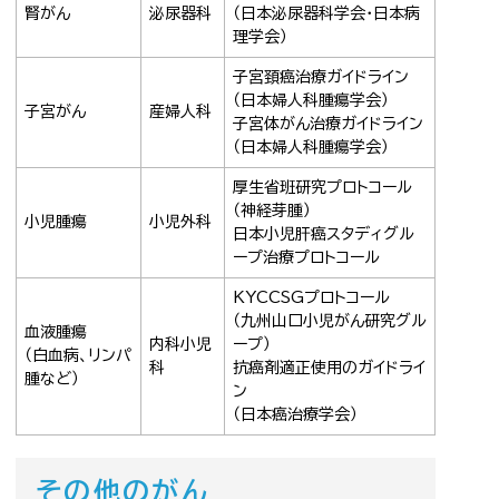
腎がん
泌尿器科
（日本泌尿器科学会・日本病
理学会）
子宮頚癌治療ガイドライン
（日本婦人科腫瘍学会）
子宮がん
産婦人科
子宮体がん治療ガイドライン
（日本婦人科腫瘍学会）
厚生省班研究プロトコール
（神経芽腫）
小児腫瘍
小児外科
日本小児肝癌スタディグル
ープ治療プロトコール
KYCCSGプロトコール
（九州山口小児がん研究グル
血液腫瘍
内科小児
ープ）
（白血病、リンパ
科
抗癌剤適正使用のガイドライ
腫など）
ン
（日本癌治療学会）
その他のがん