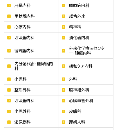
肝臓内科
膠原病内科
甲状腺内科
総合外来
心療内科
精神科
呼吸器内科
消化器内科
外来化学療法センタ
循環器内科
ー・腫瘍内科
内分泌代謝・糖尿病内
緩和ケア内科
科
小児科
外科
整形外科
脳神経外科
呼吸器外科
心臓血管外科
小児外科
皮膚科
泌尿器科
産婦人科