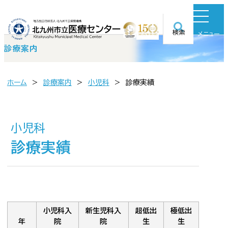
検索
メニュー
診療案内
ホーム
診療案内
小児科
診療実績
小児科
診療実績
小児科入
新生児科入
超低出
極低出
年
院
院
生
生