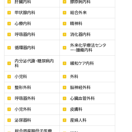
肝臓内科
膠原病内科
甲状腺内科
総合外来
心療内科
精神科
呼吸器内科
消化器内科
外来化学療法センタ
循環器内科
ー・腫瘍内科
内分泌代謝・糖尿病内
緩和ケア内科
科
小児科
外科
整形外科
脳神経外科
呼吸器外科
心臓血管外科
小児外科
皮膚科
泌尿器科
産婦人科
総合周産期母子医療