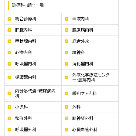
診療科・部門一覧
総合診療科
血液内科
肝臓内科
膠原病内科
甲状腺内科
総合外来
心療内科
精神科
呼吸器内科
消化器内科
外来化学療法センタ
循環器内科
ー・腫瘍内科
内分泌代謝・糖尿病内
緩和ケア内科
科
小児科
外科
整形外科
脳神経外科
呼吸器外科
心臓血管外科