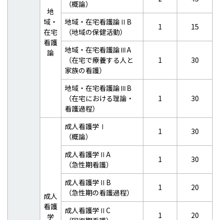
（概論）
地
域・
地域・在宅看護論ⅡB
1
15
在宅
（地域の保健活動）
看護
地域・在宅看護論ⅢA
論
（在宅で療養する人と
1
30
家族の看護）
地域・在宅看護論ⅢB
（在宅における理論・
1
30
看護過程）
成人看護学Ⅰ
1
30
（概論）
成人看護学ⅡA
1
30
（急性期看護）
成人看護学ⅡB
1
20
（急性期の看護過程）
成人
看護
成人看護学ⅡC
1
20
学