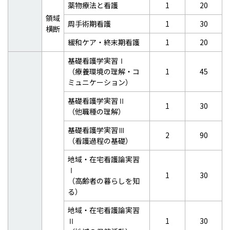
薬物療法と看護
1
20
領域
周手術期看護
1
30
横断
緩和ケア・終末期看護
1
20
基礎看護学実習Ⅰ
（療養環境の理解・コ
1
45
ミュニケーション）
基礎看護学実習Ⅱ
1
30
（他職種の理解）
基礎看護学実習Ⅲ
2
90
（看護過程の基礎）
地域・在宅看護論実習
Ⅰ
1
30
（高齢者の暮らしを知
る）
地域・在宅看護論実習
Ⅱ
1
30