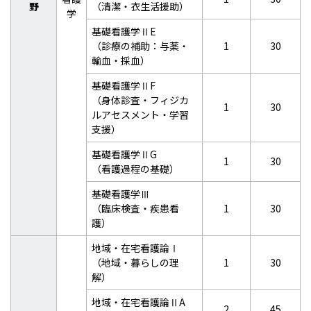
野
（清潔・衣生活援助）
学
基礎看護学ⅡE
（診療の補助：与薬・
1
30
輸血・採血）
基礎看護学ⅡF
（身体診査・フィジカ
1
30
ルアセスメント・学習
支援）
基礎看護学ⅡG
1
30
（看護過程の基礎）
基礎看護学Ⅲ
（臨床検査・疾患看
1
30
護）
地域・在宅看護論Ⅰ
（地域・暮らしの理
1
30
解）
地域・在宅看護論ⅡA
2
45