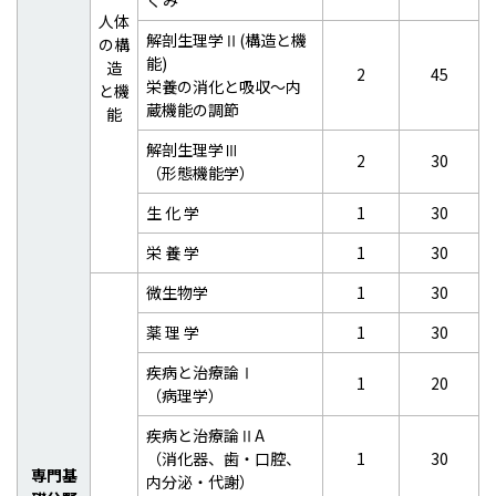
くみ
人体
解剖生理学Ⅱ(構造と機
の構
能)
造
2
45
栄養の消化と吸収～内
と機
蔵機能の調節
能
解剖生理学Ⅲ
2
30
（形態機能学）
生 化 学
1
30
栄 養 学
1
30
微生物学
1
30
薬 理 学
1
30
疾病と治療論Ⅰ
1
20
（病理学）
疾病と治療論ⅡA
（消化器、歯・口腔、
1
30
専門基
内分泌・代謝）