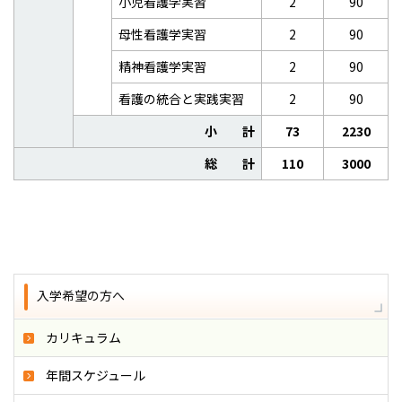
小児看護学実習
2
90
母性看護学実習
2
90
精神看護学実習
2
90
看護の統合と実践実習
2
90
小 計
73
2230
総 計
110
3000
入学希望の方へ
カリキュラム
年間スケジュール