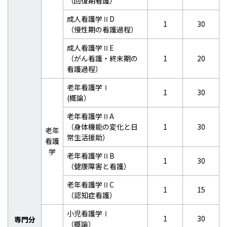
（回復期看護）
成人看護学ⅡD
1
30
（慢性期の看護過程）
成人看護学ⅡE
（がん看護・終末期の
1
20
看護過程）
老年看護学Ⅰ
1
30
(概論）
老年看護学ⅡA
（身体機能の変化と日
1
30
老年
常生活援助）
看護
学
老年看護学ⅡB
1
30
（健康障害と看護）
老年看護学ⅡC
1
15
（認知症看護）
小児看護学Ⅰ
1
30
専門分
（概論）