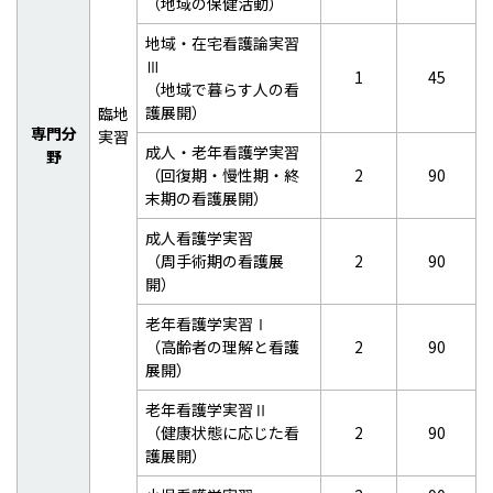
（地域の保健活動）
地域・在宅看護論実習
Ⅲ
1
45
（地域で暮らす人の看
護展開）
臨地
専門分
実習
成人・老年看護学実習
野
（回復期・慢性期・終
2
90
末期の看護展開）
成人看護学実習
（周手術期の看護展
2
90
開）
老年看護学実習Ⅰ
（高齢者の理解と看護
2
90
展開）
老年看護学実習Ⅱ
（健康状態に応じた看
2
90
護展開）