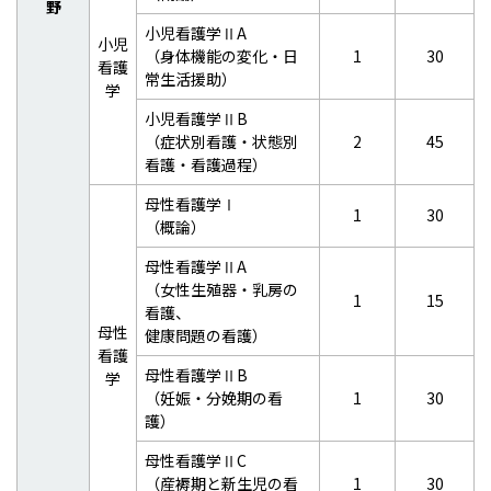
野
小児看護学ⅡA
小児
（身体機能の変化・日
1
30
看護
常生活援助）
学
小児看護学ⅡB
（症状別看護・状態別
2
45
看護・看護過程）
母性看護学Ⅰ
1
30
（概論）
母性看護学ⅡA
（女性生殖器・乳房の
1
15
看護、
母性
健康問題の看護）
看護
母性看護学ⅡB
学
（妊娠・分娩期の看
1
30
護）
母性看護学ⅡC
（産褥期と新生児の看
1
30