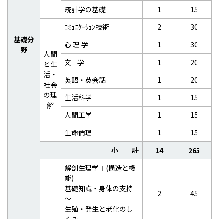
統計学の基礎
1
15
ｺﾐｭﾆｹｰｼｮﾝ技術
2
30
基礎分
心 理 学
1
30
野
人間
文 学
1
20
と生
活・
英語・英会話
1
20
社会
の理
生活科学
1
15
解
人間工学
1
15
生命倫理
1
15
小 計
14
265
解剖生理学Ⅰ(構造と機
能)
基礎知識・身体の支持
2
45
～
生殖・発生と老化のし