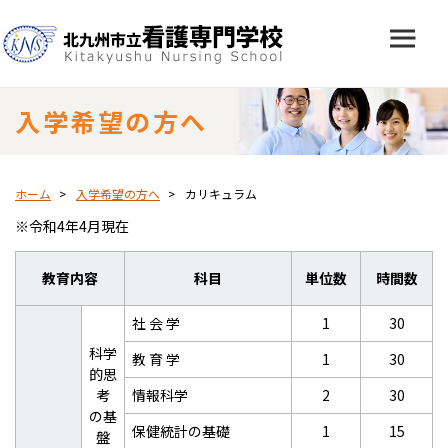
入学希望の方へ
ホーム
入学希望の方へ
カリキュラム
※令和4年4月現在
教育内容
科目
単位数
時間数
社 会 学
1
30
科学
教 育 学
1
30
的思
考
情報科学
2
30
の基
保健統計の基礎
1
15
盤