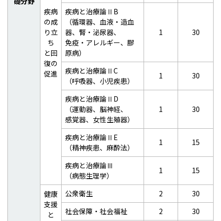
礎分野
疾病
疾病と治療論ⅡB
の成
（循環器、血液・造血
り立
器、腎・泌尿器、
1
30
ち
免疫・アレルギー、膠
と回
原病）
復の
疾病と治療論ⅡC
促進
1
30
（呼吸器、小児疾患）
疾病と治療論ⅡD
（運動器、脳神経、
1
30
感覚器、女性生殖器）
疾病と治療論ⅡE
1
15
（精神疾患、麻酔法）
疾病と治療論Ⅲ
1
15
（病態生理学）
公衆衛生
2
30
健康
支援
社会保障・社会福祉
2
30
と