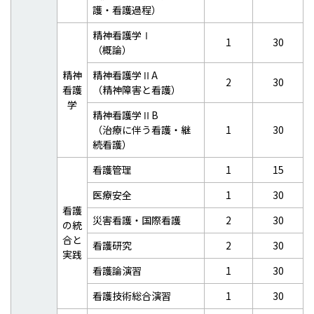
護・看護過程）
精神看護学Ⅰ
1
30
（概論）
精神
精神看護学ⅡA
2
30
看護
（精神障害と看護）
学
精神看護学ⅡB
（治療に伴う看護・継
1
30
続看護）
看護管理
1
15
医療安全
1
30
看護
災害看護・国際看護
2
30
の統
合と
看護研究
2
30
実践
看護論演習
1
30
看護技術総合演習
1
30