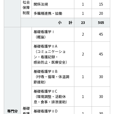
社会
関係法規
1
15
保障
制度
多職種連携・協働
1
20
小 計
23
505
基礎看護学Ⅰ
2
45
（概論）
基礎看護学ⅡA
（コミュニケーショ
2
45
ン・看護記録・
感染防止・医療安全）
基礎看護学ⅡB
（呼吸・循環・体温調
1
30
節援助）
基礎看護学ⅡC
（環境調整・活動休
1
30
息・食事・排泄援助）
基礎
専門分
基礎看護学ⅡD
看護
1
30