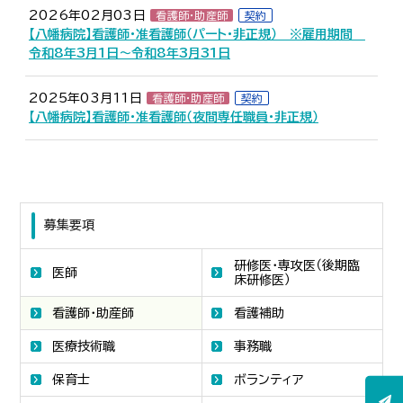
2026年02月03日
看護師・助産師
契約
【八幡病院】看護師・准看護師（パート・非正規） ※雇用期間
令和8年3月1日～令和8年3月31日
2025年03月11日
看護師・助産師
契約
【八幡病院】看護師・准看護師（夜間専任職員・非正規）
募集要項
研修医・専攻医（後期臨
医師
床研修医）
看護師・助産師
看護補助
医療技術職
事務職
保育士
ボランティア