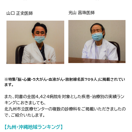
光山
昌珠医師
山口 正史医師
※
特集「脳・心臓・5大がん・血液がん・放射線名医7
09
人」に掲載されてい
ます。
また、同書の全国
4,424病院を対象とした疾患・治療別の
実績ラン
キングにおきましても、
北九州市立医療センターの複数の診療科をご掲載いただきましたの
で、ご紹介いたします。
【
九州・沖縄地域ランキング
】