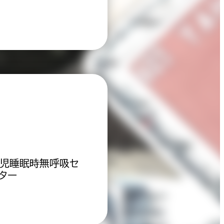
児睡眠時無呼吸セ
ター