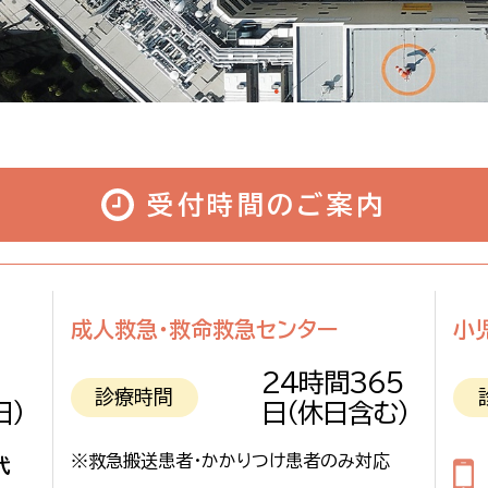
受付時間のご案内
成人救急・救命救急センター
小
24時間365
診療時間
日）
日
（休日含む）
※救急搬送患者・かかりつけ患者のみ対応
代