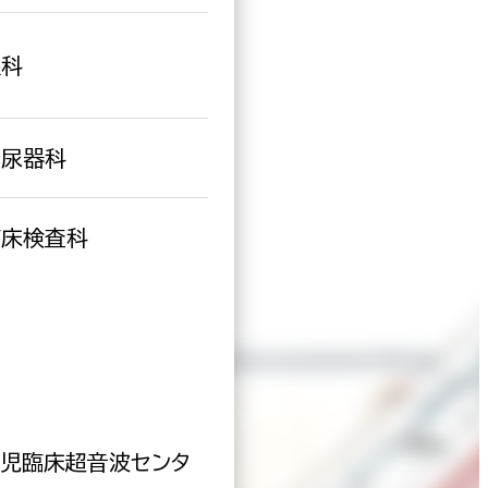
眼科
泌尿器科
臨床検査科
児臨床超音波センタ